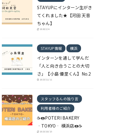
STAYUPにインターン生がき
てくれました★【河田 天音
ちゃん】
2026/2/4
STAYUP情報
横浜
インターンを通して学んだ
「人と向き合うことの大切
さ」【小島 優里くん】No.2
2025/11/11
スタッフるんの独り言
利用者様のご紹介
☕🍩POTERI BAKERY
‐TOKYO‐ 横浜店🍩☕
2025/10/15