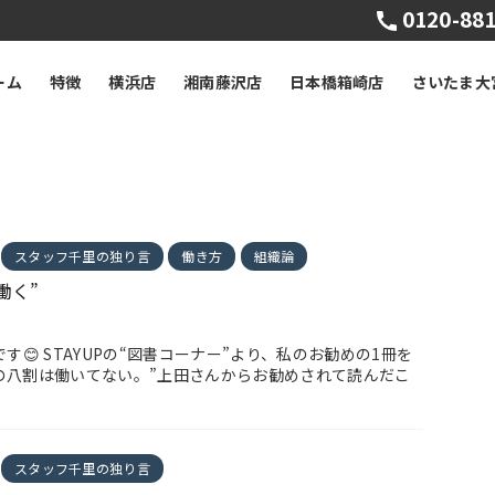
0120-881
ーム
特徴
横浜店
湘南藤沢店
日本橋箱崎店
さいたま大
スタッフ千里の独り言
働き方
組織論
働く”
です😊 STAYUPの“図書コーナー”より、私のお勧めの1冊を
人の八割は働いてない。”上田さんからお勧めされて読んだこ
スタッフ千里の独り言