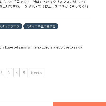
んにちは～千里です！ 街はすっかりクリスマスの装いです
正月ですね。 STAYUPではお正月を華やかに彩ってくれ
スタッフブログ
スタッフ千里の独り言
pri kúpe od anonymného zdroja alebo preto sa dá
2
3
4
5
Next »