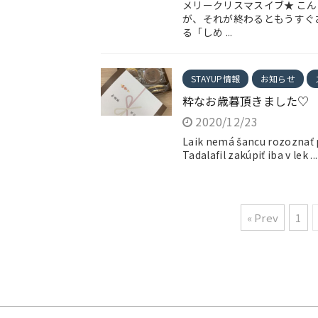
メリークリスマスイブ★ こ
が、それが終わるともうすぐお
る「しめ ...
STAYUP情報
お知らせ
粋なお歳暮頂きました♡
2020/12/23
Laik nemá šancu rozoznať 
Tadalafil zakúpiť iba v lek ...
« Prev
1