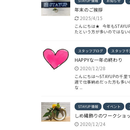
STAYUP情報
お知らせ
年末のご挨拶
2025/4/15
こんにちは★ 今年もSTAY
たという方が多いのではないの
スタッフブログ
スタッフ千
HAPPYな一年の終わり
2020/12/28
こんにちは～STAYUPの千
週で仕事納めだった方も多いのか
な ...
STAYUP情報
イベント
しめ縄飾りのワークショ
2020/12/24