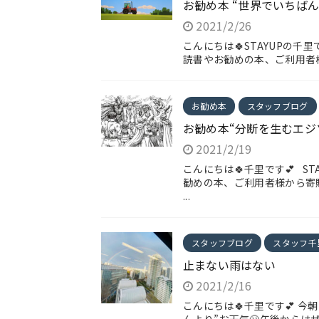
お勧め本 “世界でいちば
2021/2/26
こんにちは🍀STAYUPの千里
読書やお勧めの本、ご利用者様
お勧め本
スタッフブログ
お勧め本“分断を生むエジ
2021/2/19
こんにちは🍀千里です💕 S
勧めの本、ご利用者様から寄
...
スタッフブログ
スタッフ千
止まない雨はない
2021/2/16
こんにちは🍀千里です💕 