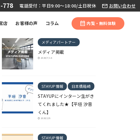
-778
電話受付：平日9:00～18:00/土日祝休
お問い合わせ
宮店
お客様の声
コラム
内覧・無料体験
メディアパートナー
メディア掲載
2026/7/14
STAYUP情報
日本橋箱崎
STAYUPにインターン生がき
てくれました★【平垣 汐音
くん】
2026/2/6
STAYUP情報