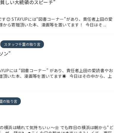
ん貧しい大統領のスピーチ”
です😊 STAYUPには“図書コーナー”があり、責任者上田の愛
から寄贈頂いた本、漫画等を置いてます！ 今日はそ ...
スタッフ千里の独り言
ソン”
TAYUPには “図書コーナー” があり、責任者上田の愛読書やお
贈頂いた本、漫画等を置いてます☀️ 今日はその中から、上
里の独り言
今朝の横浜は晴れて気持ちいぃ～🌼 でも昨日の横浜は朝から“ど