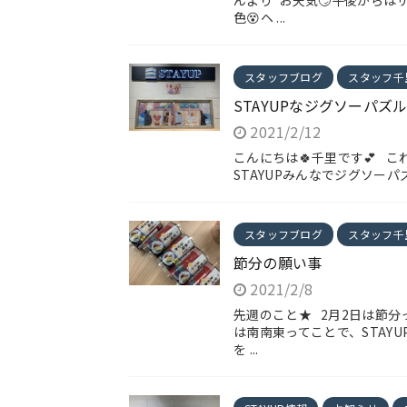
んより”お天気🙄午後からはサ
色😵ヘ ...
スタッフブログ
スタッフ千
STAYUPなジグソーパズ
2021/2/12
こんにちは🍀千里です💕 こ
STAYUPみんなでジグソーパズ
スタッフブログ
スタッフ千
節分の願い事
2021/2/8
先週のこと★ 2月2日は節
は南南東ってことで、STAY
を ...