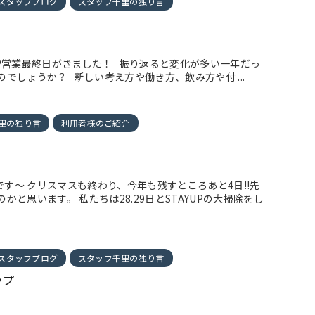
スタッフブログ
スタッフ千里の独り言
UP営業最終日がきました！ 振り返ると変化が多い一年だっ
でしょうか？ 新しい考え方や働き方、飲み方や付 ...
里の独り言
利用者様のご紹介
里です～ クリスマスも終わり、今年も残すところあと4日!!先
と思います。 私たちは28.29日とSTAYUPの大掃除をし
スタッフブログ
スタッフ千里の独り言
ップ