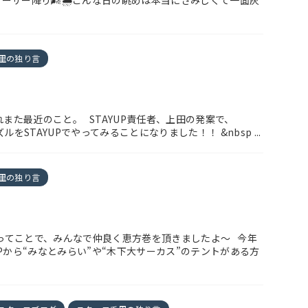
゙ーザー降り🌬🌧こんな日の眺めは本当にさみしくて一面灰
里の独り言
ル
れまた最近のこと。 STAYUP責任者、上田の発案で、
ルをSTAYUPでやってみることになりました！！ &nbsp ...
里の独り言
分ってことで、みんなで仲良く恵方巻を頂きましたよ～ 今年
UPから“みなとみらい”や“木下大サーカス”のテントがある方