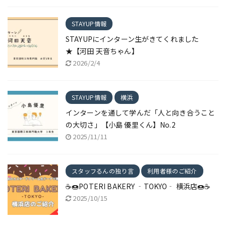
STAYUP情報
STAYUPにインターン生がきてくれました
★【河田 天音ちゃん】
2026/2/4
STAYUP情報
横浜
インターンを通して学んだ「人と向き合うこと
の大切さ」【小島 優里くん】No.2
2025/11/11
スタッフるんの独り言
利用者様のご紹介
☕🍩POTERI BAKERY ‐TOKYO‐ 横浜店🍩☕
2025/10/15