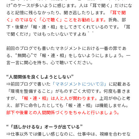
け”のケースが多いように感じます。人は「耳で聞く」だけにな
ると記憶に残らなかったり、聞き逃したりします。
「耳で聞
く」のではなく「心で聴く」ことをお勧めします。
折角、部
下・後輩が「報・連・相」をしてきてくれているのです。「耳
で聞くだけ」ではもったいないですよね＾＾
前回のブログでも書いたマネジメントにおける一番の罪であ
る、“無関心”で「報・連・相」をしないようにしましょう。一
言一言に関心を持ち、心で聴いてください。
“人間関係を良くしようとしない”
⇒前回ブログで書いた
「マネジメントについて②」
に記載ある
「環境を整備すること」がものすごく大切です。何度も書きま
すが、
「報・連・相」は人と人が関わります。
上司が中心と考
え、部下に命令したとしても「報・連・相」は機能しません。
部下や後輩との人間関係づくりをちゃんと行いましょう。
“「話しかけるな」オーラが出ている”
⇒仕事以外では優しい感じなのに、仕事中は、視線を合わせな