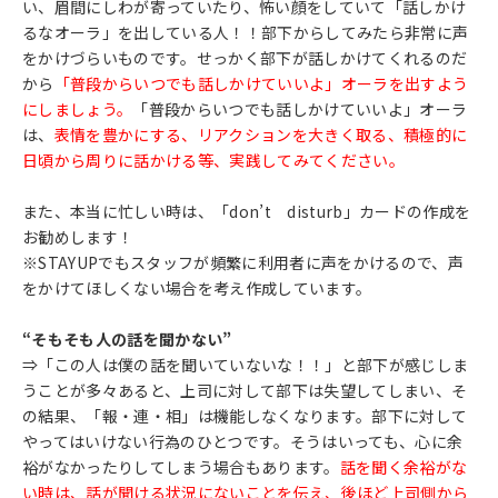
い、眉間にしわが寄っていたり、怖い顔をしていて「話しかけ
るなオーラ」を出している人！！部下からしてみたら非常に声
をかけづらいものです。せっかく部下が話しかけてくれるのだ
から
「普段からいつでも話しかけていいよ」オーラを出すよう
にしましょう。
「普段からいつでも話しかけていいよ」オーラ
は、
表情を豊かにする、リアクションを大きく取る、積極的に
日頃から周りに話かける等、実践してみてください。
また、本当に忙しい時は、「don’t disturb」カードの作成を
お勧めします！
※STAYUPでもスタッフが頻繁に利用者に声をかけるので、声
をかけてほしくない場合を考え作成しています。
“そもそも人の話を聞かない”
⇒「この人は僕の話を聞いていないな！！」と部下が感じしま
うことが多々あると、上司に対して部下は失望してしまい、そ
の結果、「報・連・相」は機能しなくなります。部下に対して
やってはいけない行為のひとつです。そうはいっても、心に余
裕がなかったりしてしまう場合もあります。
話を聞く余裕がな
い時は、話が聞ける状況にないことを伝え、後ほど上司側から