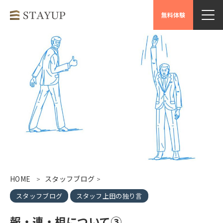
無料体験
HOME
スタッフブログ
>
>
スタッフブログ
スタッフ上田の独り言
報・連・相について③