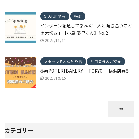
STAYUP情報
横浜
インターンを通して学んだ「人と向き合うこと
の大切さ」【小島 優里くん】No.2
2025/11/11
スタッフるんの独り言
利用者様のご紹介
☕🍩POTERI BAKERY ‐TOKYO‐ 横浜店🍩☕
2025/10/15
検索
カテゴリー