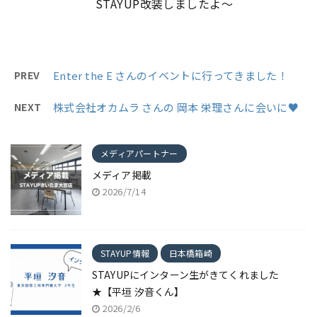
STAYUP改装しましたよ～
PREV
Enter the E さんのイベントに行ってきました！
NEXT
株式会社オカムラ さんの 岡本 栄理さんに会いに♥
メディアパートナー
メディア掲載
2026/7/14
STAYUP情報
日本橋箱崎
STAYUPにインターン生がきてくれました
★【平垣 汐音くん】
2026/2/6