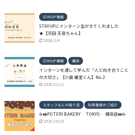
STAYUP情報
STAYUPにインターン生がきてくれました
★【河田 天音ちゃん】
2026/2/4
STAYUP情報
横浜
インターンを通して学んだ「人と向き合うこと
の大切さ」【小島 優里くん】No.2
2025/11/11
スタッフるんの独り言
利用者様のご紹介
☕🍩POTERI BAKERY ‐TOKYO‐ 横浜店🍩☕
2025/10/15