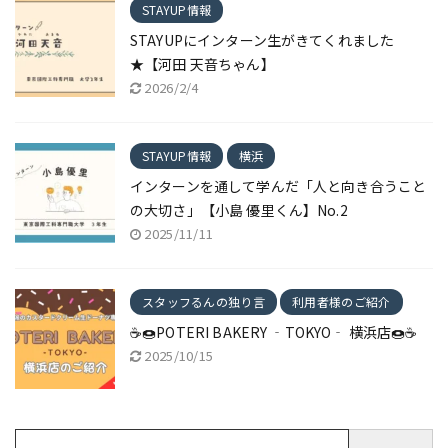
STAYUP情報
STAYUPにインターン生がきてくれました
★【河田 天音ちゃん】
2026/2/4
STAYUP情報
横浜
インターンを通して学んだ「人と向き合うこと
の大切さ」【小島 優里くん】No.2
2025/11/11
スタッフるんの独り言
利用者様のご紹介
☕🍩POTERI BAKERY ‐TOKYO‐ 横浜店🍩☕
2025/10/15