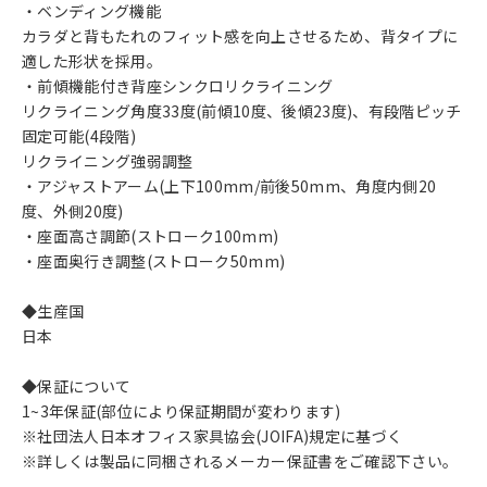
・ベンディング機能
カラダと背もたれのフィット感を向上させるため、背タイプに
適した形状を採用。
・前傾機能付き背座シンクロリクライニング
リクライニング角度33度(前傾10度、後傾23度)、有段階ピッチ
固定可能(4段階)
リクライニング強弱調整
・アジャストアーム(上下100mm/前後50mm、角度内側20
度、外側20度)
・座面高さ調節(ストローク100mm)
・座面奥行き調整(ストローク50mm)
◆生産国
日本
◆保証について
1~3年保証(部位により保証期間が変わります)
※社団法人日本オフィス家具協会(JOIFA)規定に基づく
※詳しくは製品に同梱されるメーカー保証書をご確認下さい。