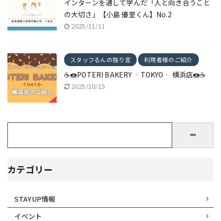
インターンを通して学んだ「人と向き合うこと
の大切さ」【小島 優里くん】No.2
2025/11/11
スタッフるんの独り言
利用者様のご紹介
☕🍩POTERI BAKERY ‐TOKYO‐ 横浜店🍩☕
2025/10/15
検索
カテゴリー
STAYUP情報
イベント