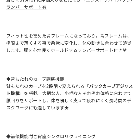
ランバーサポート有
」
フィット性を高めた背フレームになっており。背フレームは、
極限まで薄くする事で柔軟に変化し、体の動きに合わせて追従
します。腰を心地良くホールドするランバーサポート付き💗
◆背もたれのカーブ調整機能
背もたれのカーブを2段階で変えられる
「バックカーブアジャス
ト機構」
を搭載。大柄な人、小柄な人それぞれ体格に合わせて
腰回りをサポートし、体を優しく支えて疲れにくく長時間のデ
スクワークにも適しています★
◆前傾機能付き背座シンクロリクライニング