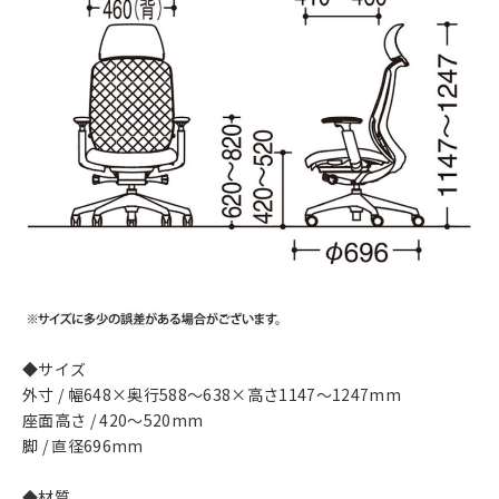
◆サイズ
外寸 / 幅648×奥行588～638×高さ1147～1247mm
座面高さ / 420～520mm
脚 / 直径696mm
◆材質