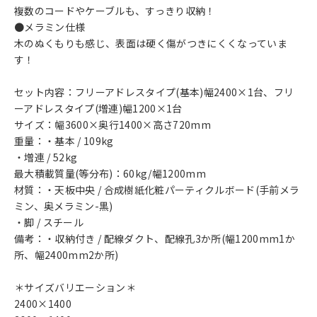
複数のコードやケーブルも、すっきり収納！
●メラミン仕様
木のぬくもりも感じ、表面は硬く傷がつきにくくなっていま
す！
セット内容：フリーアドレスタイプ(基本)幅2400×1台、フリ
ーアドレスタイプ(増連)幅1200×1台
サイズ：幅3600×奥行1400×高さ720mm
重量：・基本 / 109kg
・増連 / 52kg
最大積載質量(等分布)：60kg/幅1200mm
材質：・天板中央 / 合成樹紙化粧パーティクルボード(手前メラ
ミン、奥メラミン-黒)
・脚 / スチール
備考：・収納付き / 配線ダクト、配線孔3か所(幅1200mm1か
所、幅2400mm2か所)
＊サイズバリエーション＊
2400×1400