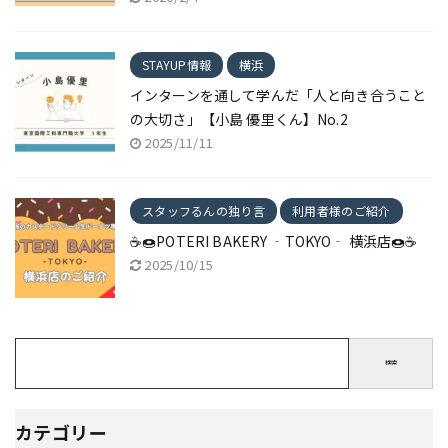
STAYUP情報
横浜
インターンを通して学んだ「人と向き合うこと
の大切さ」【小島 優里くん】No.2
2025/11/11
スタッフるんの独り言
利用者様のご紹介
☕🍩POTERI BAKERY ‐TOKYO‐ 横浜店🍩☕
2025/10/15
検索
カテゴリー