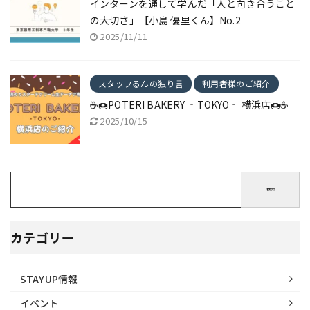
インターンを通して学んだ「人と向き合うこと
の大切さ」【小島 優里くん】No.2
2025/11/11
スタッフるんの独り言
利用者様のご紹介
☕🍩POTERI BAKERY ‐TOKYO‐ 横浜店🍩☕
2025/10/15
検索
カテゴリー
STAYUP情報
イベント